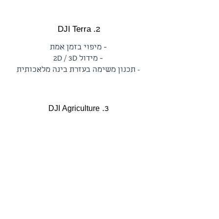
2.
DJI Terra
- מיפוי בזמן אמת
- מידול 2
/ 3
D
D
תכנון משימה בעזרת בינה מלאכותית
-
3.
DJI Agriculture
Management Platform
- ניהול נתוני טיסה
- ניהול משימות
16
4.
Agras T
- יעילות בעבודה
- כיסוי של 100 דונם בשעה