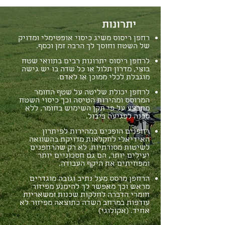
יתרונות
רחפן ריסוס משיג כיסוי אופטימלי ומדויק
של השטח וחוסך לך הרבה זמן וכסף.
לרחפן ריסוס יתרונות רבים בתוואי שטח
בוצי, מדרון תלול או כל שדה בו יש גישה
מוגבלת לכלי ממוכן או לאדם.
לרחפן יכולת שליטה על שטף החומר
המרוסס ומהירות הטיסה וכך כיסוי השטח
מתבצע על פי תקן השימוש בחומר, ללא
סכנה לפגיעה ביבול.
רחפנים הופכים במהירות לפיתרון
האידיאלי לחקלאות מדויקת בהשוואה
לשיטות מסורתיות. לא רק שהרחפנים
יעילים יותר, הם גם חסכוניים יותר
ומפחיתים את היקף העבודה.
הרחפן מרסס מעל נתיב וגובה מוגדרים
מראש וכך מאפשר לך להימנע מפיזור
חומרי הדברה לחלקות שכנות ומשאריות
עודפות במרחב השדה כתוצאה מפיזור לא
אחיד. (אקולוגי)