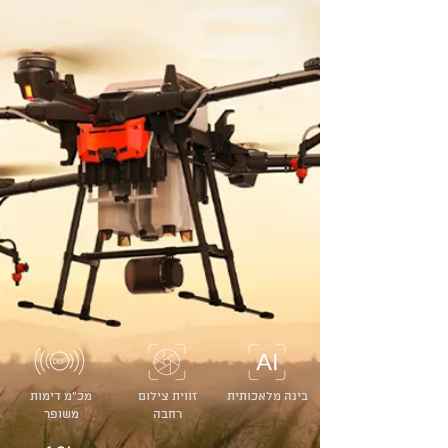
בינה מלאכותית
זווית צילום
מכ״מ דימות
רחבה
משופר