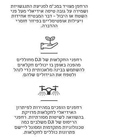
הרחפן מצויד במכ"מ למניעת התנגשויות
ושמירה על גובה טיסה אידיאלי מעל פני
השטח או היבול – דבר המבטיח אחידות
בואו להכיר מקרוב את הכלי
ויעילות אופטימליים בפיזור חומרי
שישנה את כל מה שאתם
ההדברה.
מכירים על ריסוס יבולים
והדברת מזיקים.
רחפני החקלאות של
מחוללים
DJI
מהפכה באופן בו יכולים חקלאים
להשתמש בבינה מלאכותית כדי לנהל
ולטפח את הגידולים שלהם.
רחפנים הופכים במהירות לפיתרון
האידיאלי לחקלאות מדויקת
בהשוואה לשיטות מסורתיות. רחפני
הריסוס
של
משלבים כמה
DJI
טכנולוגיות מתקדמות ומסוגל ליישם
פתרונות כוללים לחקלאות.